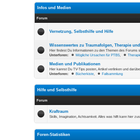
Infos und Medien
Forum
Vernetzung, Selbsthilfe und Hilfe
Wissenswertes zu Traumafolgen, Therapie un
Hier findest Du Informationen zu den Themen des Forums so
Unterforen:
Mögliche Ursachen für PTBS
,
Therapi
Medien und Publikationen
Hier kannst Du TV-Tips posten, Artikel verlinken und darübe
Unterforen:
Bücherkiste
,
Fallsammlung
Hilfe und Selbsthilfe
Forum
Kraftraum
Skills, Imagination, Achtsamkeit. Alles was hilft kann hier
Foren-Statistiken