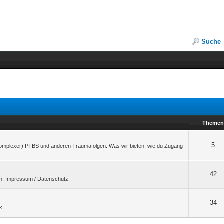
Suche
Theme
5
komplexer) PTBS und anderen Traumafolgen: Was wir bieten, wie du Zugang
42
n, Impressum / Datenschutz.
34
k.