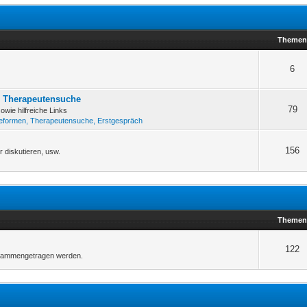
Theme
6
d Therapeutensuche
79
wie hilfreiche Links
eformen, Therapeutensuche, Erstgespräch
156
r diskutieren, usw.
Theme
122
 zusammengetragen werden.