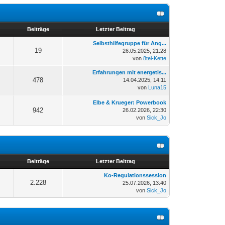
n
Beiträge
Letzter Beitrag
Selbsthilfegruppe für Ang...
19
26.05.2025, 21:28
von
8tel-Kette
Erfahrungen mit energetis...
478
14.04.2025, 14:11
von
Luna15
Elbe & Krueger: Powerbook
942
26.02.2026, 22:30
von
Sick_Jo
n
Beiträge
Letzter Beitrag
Ko-Regulationssession
2.228
25.07.2026, 13:40
von
Sick_Jo